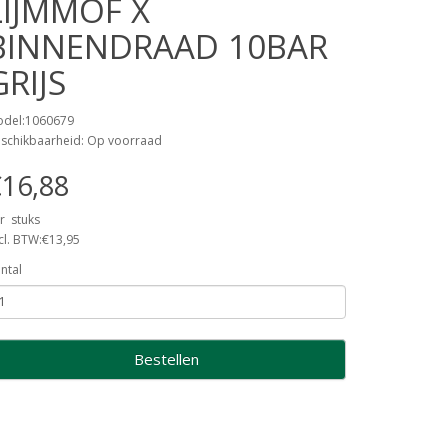
LIJMMOF X
BINNENDRAAD 10BAR
GRIJS
del:1060679
schikbaarheid: Op voorraad
16,88
r stuks
cl. BTW:€13,95
ntal
Bestellen