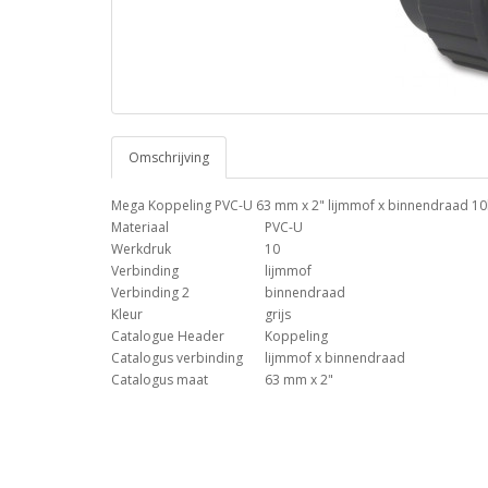
Omschrijving
Mega Koppeling PVC-U 63 mm x 2" lijmmof x binnendraad 10b
Materiaal
PVC-U
Werkdruk
10
Verbinding
lijmmof
Verbinding 2
binnendraad
Kleur
grijs
Catalogue Header
Koppeling
Catalogus verbinding
lijmmof x binnendraad
Catalogus maat
63 mm x 2"