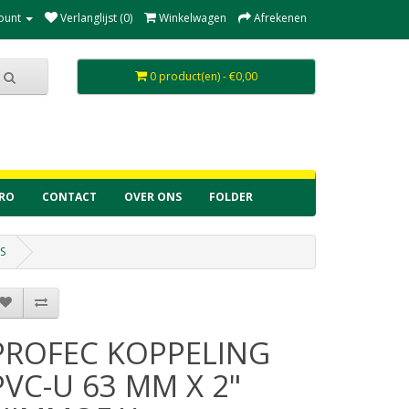
ount
Verlanglijst (0)
Winkelwagen
Afrekenen
0 product(en) - €0,00
RO
CONTACT
OVER ONS
FOLDER
S
PROFEC KOPPELING
PVC-U 63 MM X 2"