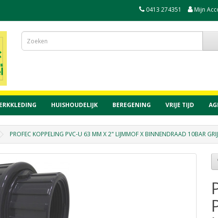
0413 274351
Mijn Acc
ERKKLEDING
HUISHOUDELIJK
BEREGENING
VRIJE TIJD
AG
PROFEC KOPPELING PVC-U 63 MM X 2" LIJMMOF X BINNENDRAAD 10BAR GRIJ