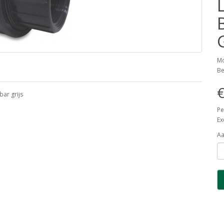
Mo
Be
€
ar grijs
Pe
Ex
Aa