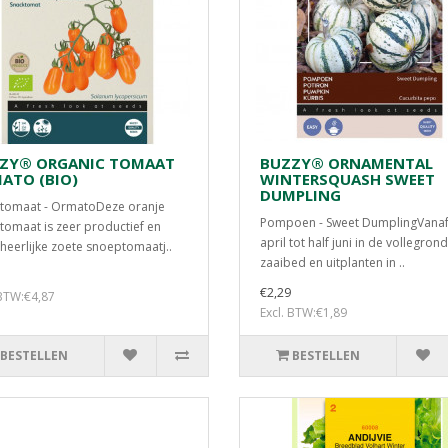
ZY® ORGANIC TOMAAT
BUZZY® ORNAMENTAL
ATO (BIO)
WINTERSQUASH SWEET
DUMPLING
tomaat - OrmatoDeze oranje
Pompoen - Sweet DumplingVanaf
tomaat is zeer productief en
april tot half juni in de vollegron
 heerlijke zoete snoeptomaatj..
zaaibed en uitplanten in ..
€2,29
 BTW:€4,87
Excl. BTW:€1,89
BESTELLEN
BESTELLEN