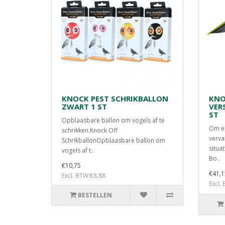
KNOCK PEST SCHRIKBALLON
KNO
ZWART 1 ST
VER
ST
Opblaasbare ballon om vogels af te
Om ee
schrikken.Knock Off
verva
SchrikballonOpblaasbare ballon om
situa
vogels af t..
Bo..
€10,75
€41,1
Excl. BTW:€8,88
Excl.
BESTELLEN