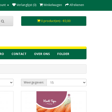
ount
Verlanglijst (0)
Winkelwagen
Afrekenen
0 product(en) - €0,00
RO
CONTACT
OVER ONS
FOLDER
Weergegeven: