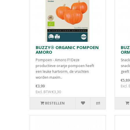
BUZZY® ORGANIC POMPOEN
BUZ
AMORO
ORM
Pompoen - Amoro F1Deze
Snack
productieve oranje pompoen heeft
snack
een leuke hartvorm, de vruchten
geeft
worden maxim..
€5,89
€3,99
Excl.
Excl. BTW:€3,30
BESTELLEN