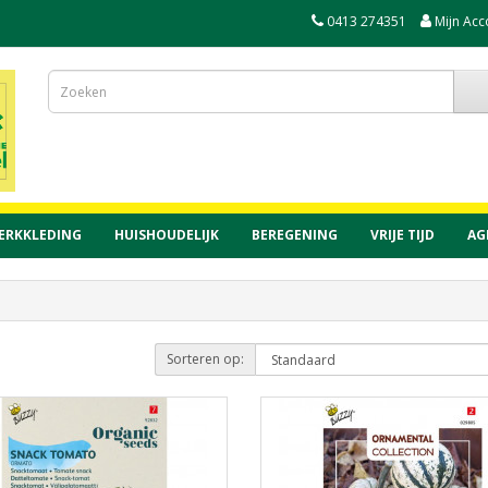
0413 274351
Mijn Acc
ERKKLEDING
HUISHOUDELIJK
BEREGENING
VRIJE TIJD
AG
Sorteren op: