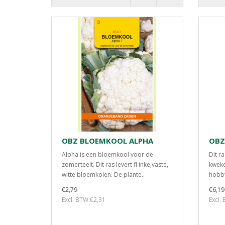
OBZ BLOEMKOOL ALPHA
OBZ
Alpha is een bloemkool voor de
Dit r
zomerteelt. Dit ras levert fl inke,vaste,
kweke
witte bloemkolen. De plante..
hobby
€2,79
€6,19
Excl. BTW:€2,31
Excl.