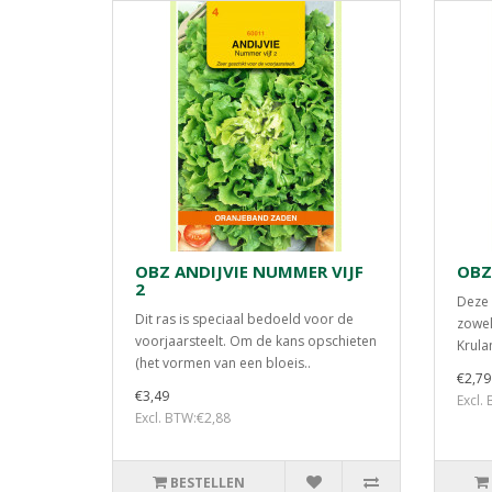
OBZ ANDIJVIE NUMMER VIJF
OBZ
2
Deze 
Dit ras is speciaal bedoeld voor de
zowel
voorjaarsteelt. Om de kans opschieten
Krulan
(het vormen van een bloeis..
€2,79
€3,49
Excl.
Excl. BTW:€2,88
BESTELLEN