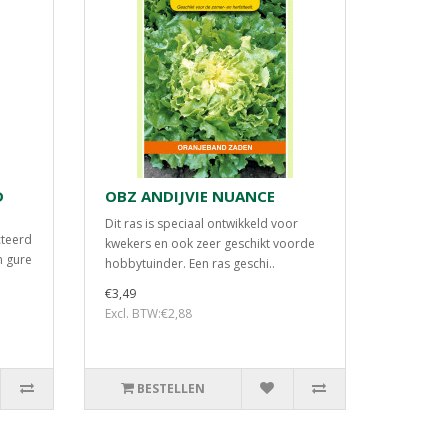
D
OBZ ANDIJVIE NUANCE
Dit ras is speciaal ontwikkeld voor
cteerd
kwekers en ook zeer geschikt voorde
n gure
hobbytuinder. Een ras geschi..
€3,49
Excl. BTW:€2,88
BESTELLEN