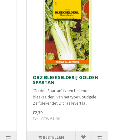
OBZ BLEEKSELDERIJ GOLDEN
SPARTAN
‘Golden Spartan’ is een bekende
bleekselderij van het type‘Goudgele
Zelfblekende’. Dit ras levert la..
€2,39
Excl. BTW:€1,98
BESTELLEN