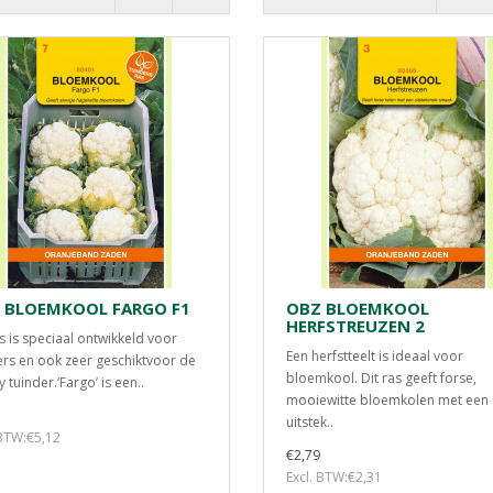
 BLOEMKOOL FARGO F1
OBZ BLOEMKOOL
HERFSTREUZEN 2
as is speciaal ontwikkeld voor
Een herfstteelt is ideaal voor
rs en ook zeer geschiktvoor de
bloemkool. Dit ras geeft forse,
 tuinder.‘Fargo’ is een..
mooiewitte bloemkolen met een
uitstek..
 BTW:€5,12
€2,79
Excl. BTW:€2,31