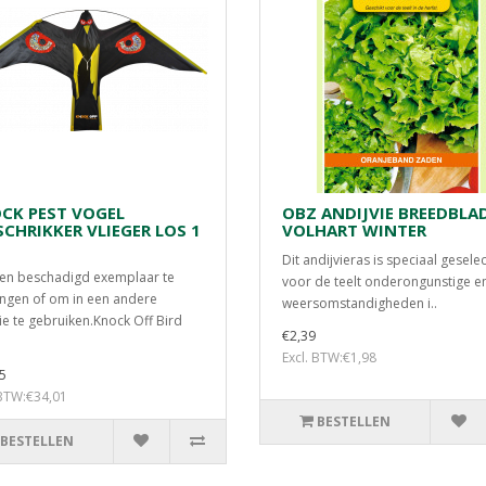
CK PEST VOGEL
OBZ ANDIJVIE BREEDBLA
SCHRIKKER VLIEGER LOS 1
VOLHART WINTER
Dit andijvieras is speciaal gesele
n beschadigd exemplaar te
voor de teelt onderongunstige e
ngen of om in een andere
weersomstandigheden i..
tie te gebruiken.Knock Off Bird
€2,39
Excl. BTW:€1,98
5
 BTW:€34,01
BESTELLEN
BESTELLEN