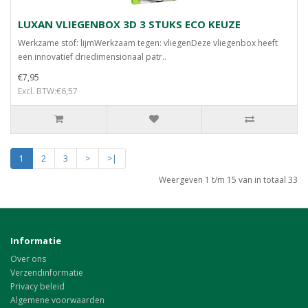
LUXAN VLIEGENBOX 3D 3 STUKS ECO KEUZE
Werkzame stof: lijmWerkzaam tegen: vliegenDeze vliegenbox heeft
een innovatief driedimensionaal patr..
€7,95
Excl. BTW:€6,57
1
2
3
>
>|
Weergeven 1 t/m 15 van in totaal 33
Informatie
Over ons
Verzendinformatie
Privacy beleid
Algemene voorwaarden