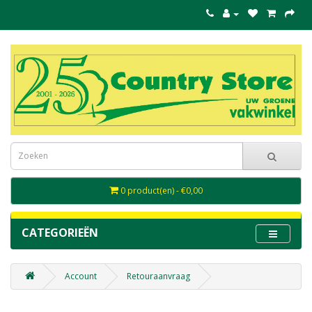
0 product(en) - €0,00
CATEGORIEËN
Account
Retouraanvraag