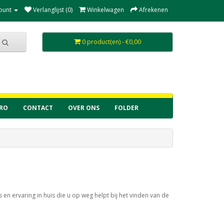
ount
Verlanglijst (0)
Winkelwagen
Afrekenen
0 product(en) - €0,00
RO
CONTACT
OVER ONS
FOLDER
en ervaring in huis die u op weg helpt bij het vinden van de