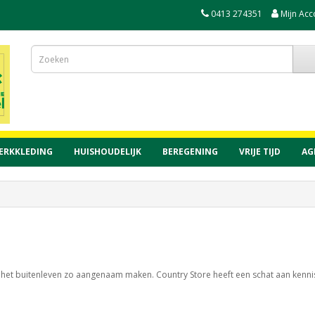
0413 274351
Mijn Acc
ERKKLEDING
HUISHOUDELIJK
BEREGENING
VRIJE TIJD
AG
n het buitenleven zo aangenaam maken. Country Store heeft een schat aan kennis 