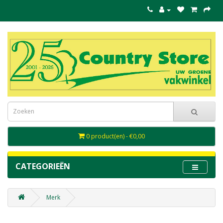
0 product(en) - €0,00
CATEGORIEËN
Merk